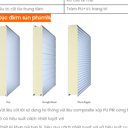
Kết cấu bề mặt
ều trị cắt tỉa trung tâm
Trám PU+Vỏ trang trí
Đặc điểm sản phẩmï¼
Vật liệu cốt lõi sử dụng hệ thống vật liệu composite xốp PU PIR cứng
ó có hiệu suất cách nhiệt tuyệt vời
Thiết kế khớp nối hợp lý, hiệu quả cách nhiệt tuyệt vời và hiệu suất cơ 