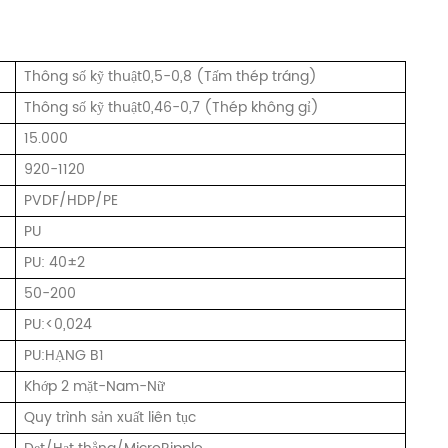
Thông số kỹ thuật0,5-0,8 (Tấm thép tráng)
Thông số kỹ thuật0,46-0,7 (Thép không gỉ)
15.000
920-1120
PVDF/HDP/PE
PU
PU: 40±2
50-200
PU:<0,024
PU:HẠNG B1
Khớp 2 mặt-Nam-Nữ
Quy trình sản xuất liên tục