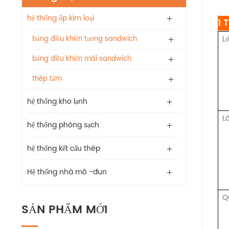
hệ thống ốp kim loại
1 
L
bảng điều khiển tường sandwich
bảng điều khiển mái sandwich
thép tấm
hệ thống kho lạnh
Lõ
hệ thống phòng sạch
hệ thống kết cấu thép
Hệ thống nhà mô -đun
Q
SẢN PHẨM MỚI