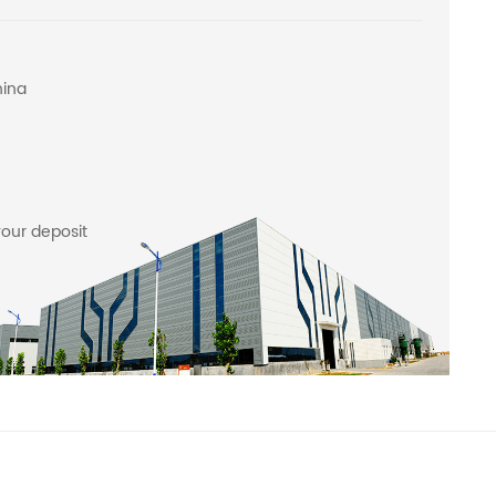
hina
your deposit