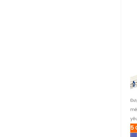
Đượ
mét
yêu
5 