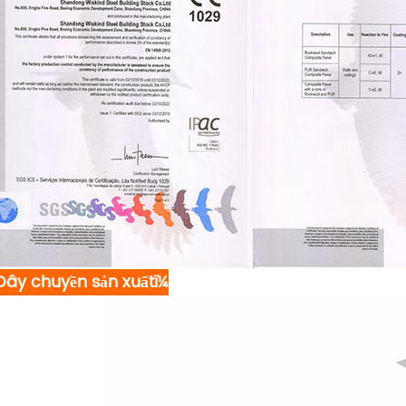
Dây chuyền sản xuấtï¼