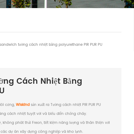
andwich tường cách nhiệt bằng polyurethane PIR PUR PU
ờng Cách Nhiệt Bằng
PU
 lõi cứng,
Wiskind
sản xuất ra Tường cách nhiệt PIR PUR PU
g cách nhiệt tuyệt vời và biểu diễn chống cháy.
không phát thải Freon, tiết kiệm năng lượng và thân thiện với
ng các dự án xây dựng công nghiệp và kho lạnh.