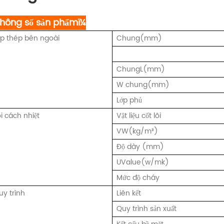
Thông số sản phẩmï¼
ớp thép bên ngoài
Chung(mm)
ChungL(mm)
W chung(mm)
Lớp phủ
i cách nhiệt
Vật liệu cốt lõi
VW(kg/m³)
Độ dày (mm)
UValue(w/mk)
Mức độ cháy
uy trình
Liên kết
Quy trình sản xuất