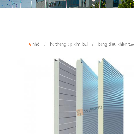
nhà
hệ thống ốp kim loại
bảng điều khiển t
/
/