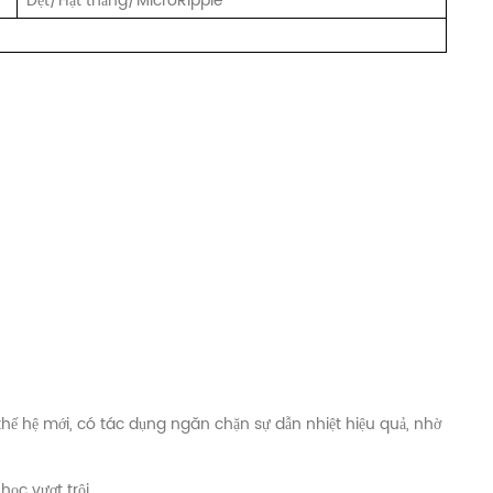
Dẹt/Hạt thẳng/MicroRipple
 thế hệ mới, có tác dụng ngăn chặn sự dẫn nhiệt hiệu quả, nhờ
học vượt trội