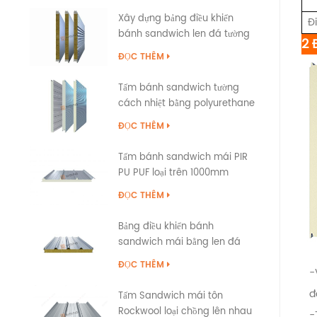
Xây dựng bảng điều khiển
Đi
bánh sandwich len đá tường
2 
ngoại thất với niêm phong
ĐỌC THÊM
cạnh PU
Tấm bánh sandwich tường
cách nhiệt bằng polyurethane
PIR PUR PU
ĐỌC THÊM
Tấm bánh sandwich mái PIR
PU PUF loại trên 1000mm
ĐỌC THÊM
Bảng điều khiển bánh
sandwich mái bằng len đá
được xếp hạng chống cháy
ĐỌC THÊM
-
Snap Cap
đ
Tấm Sandwich mái tôn
Rockwool loại chồng lên nhau
-