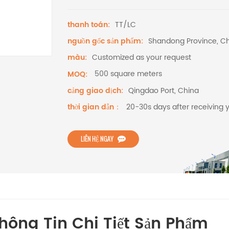
TT/LC
thanh toán:
Shandong Province, C
nguồn gốc sản phẩm:
Customized as your request
màu:
500 square meters
MOQ:
Qingdao Port, China
cảng giao dịch:
20-30s days after receiving 
thời gian dẫn：
LIÊN HỆ NGAY
hông Tin Chi Tiết Sản Phẩm