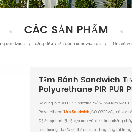
CÁC SẢN PHẨM
ường sandwich
bảng điều khiển bánh sandwich pu
/
/
Tấm bánh s
Tấm Bánh Sandwich Tư
Polyurethane PIR PUR 
Sử dụng bọt B1 PU PIR Pentane thế hệ mới làm vật liệu
Polyurethane
Tấm Sandwich
(COLORGEM®) có khả năn
Độ ổn định nhiệt độ cực cao và khả năng chống cháy, 
môi trường, do đó có thể được sử dụng rộng rãi tro