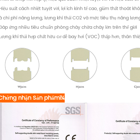
Hiệu suất cách nhiệt tuyệt vời, lợi ích kinh tế cao, giảm thất thoát k
à chi phí năng lượng, lượng khí thải CO2 và mức tiêu thụ năng lượ
Đáp ứng nhiều tiêu chuẩn phòng cháy chữa cháy lớn trên thế giới
Lượng khí thải hợp chất hữu cơ dễ bay hơi (VOC) thấp hơn, thân thi
Chứng nhận Sản phẩmï¼