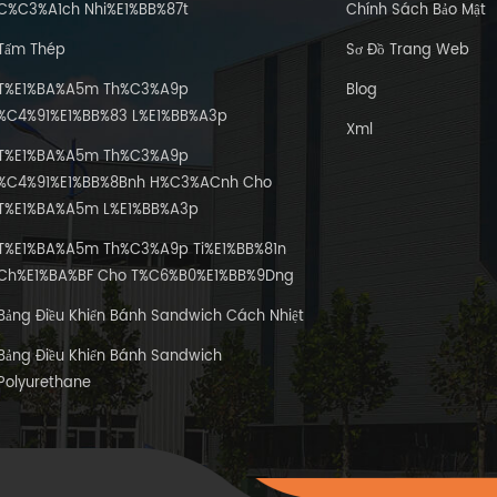
C%C3%A1ch Nhi%E1%BB%87t
Chính Sách Bảo Mật
Tấm Thép
Sơ Đồ Trang Web
T%E1%BA%A5m Th%C3%A9p
Blog
%C4%91%E1%BB%83 L%E1%BB%A3p
Xml
T%E1%BA%A5m Th%C3%A9p
%C4%91%E1%BB%8Bnh H%C3%ACnh Cho
T%E1%BA%A5m L%E1%BB%A3p
T%E1%BA%A5m Th%C3%A9p Ti%E1%BB%81n
Ch%E1%BA%BF Cho T%C6%B0%E1%BB%9Dng
Bảng Điều Khiển Bánh Sandwich Cách Nhiệt
Bảng Điều Khiển Bánh Sandwich
Polyurethane