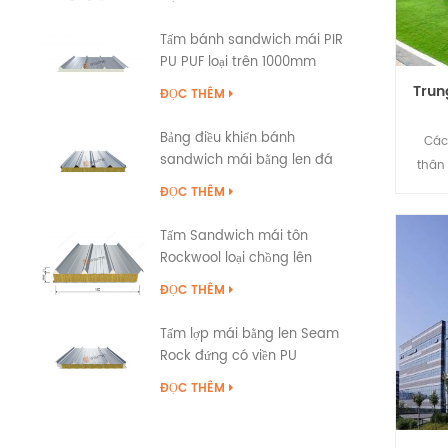
đội n
Tấm bánh sandwich mái PIR
độc l
PU PUF loại trên 1000mm
xuất 
chất
Trun
ĐỌC THÊM
kết c
Bảng điều khiển bánh
Các
sandwich mái bằng len đá
thân
được xếp hạng chống cháy
Buid
ĐỌC THÊM
Snap Cap
và th
Tấm Sandwich mái tôn
thép đ
Rockwool loại chồng lên
đặc đi
nhau
có đ
ĐỌC THÊM
dựn
công 
Tấm lợp mái bằng len Seam
Rock đứng có viền PU
gia
thành
ĐỌC THÊM