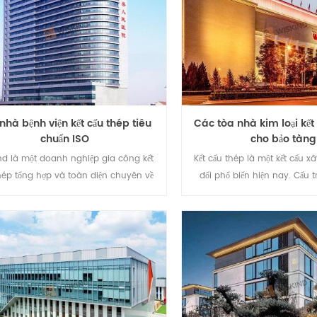
nhà bệnh viện kết cấu thép tiêu
Các tòa nhà kim loại kết 
chuẩn ISO
cho bảo tàng
nd là một doanh nghiệp gia công kết
Kết cấu thép là một kết cấu 
hép tổng hợp và toàn diện chuyên về
đối phổ biến hiện nay. Cấu t
 kế, sản xuất và xây dựng kết cấu thép.
dụng thép hình chữ H làm kh
ng tôi có thể cung cấp một bộ giải
gồ C / Z làm cấu trúc phụ v
p kết cấu thép hoàn chỉnh, chủ yếu
loại hoặc bảng điều khiển b
 gia vào lĩnh vực gia công kết cấu
làm hệ thống tường và mái,
cơ khí kết cấu thép, nhà ở kết cấu thép,
ra vào, cửa sổ, phụ kiện và c
 trình bệnh viện kết cấu thép , v.v ...
để làm nhà tiền chế tòa nhà 
ủ các sản phẩm kết cấu thép. Công ty
chức năng.
 tôi có hơn 40 năm kinh nghiệm, có