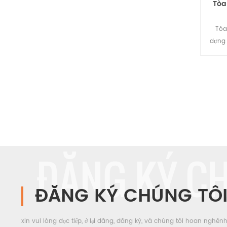
Tòa
Tòa
dựng 
cấu đ
tro
nhà.
thé
ĐĂNG KÝ C
ĐĂNG KÝ CHÚNG TÔ
xin vui lòng đọc tiếp, ở lại đăng, đăng ký, và chúng tôi hoan nghên