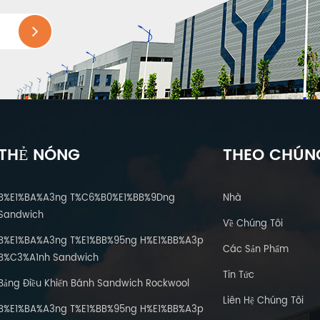
THẺ NÓNG
THEO CHÚNG
B%E1%BA%A3ng T%C6%B0%E1%BB%9Dng
Nhà
Sandwich
Về Chúng Tôi
B%E1%BA%A3ng T%E1%BB%95ng H%E1%BB%A3p
Các Sản Phẩm
B%C3%A1nh Sandwich
Tin Tức
Bảng Điều Khiển Bánh Sandwich Rockwool
Liên Hệ Chúng Tôi
B%E1%BA%A3ng T%E1%BB%95ng H%E1%BB%A3p