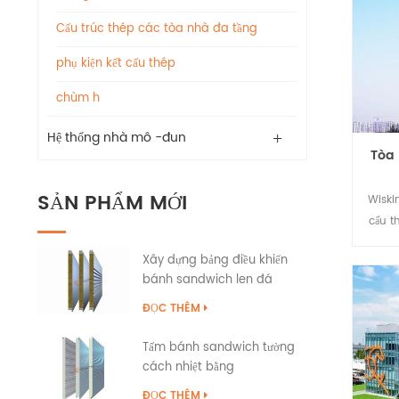
Cấu trúc thép các tòa nhà đa tầng
phụ kiện kết cấu thép
chùm h
Hệ thống nhà mô -đun
Tòa 
SẢN PHẨM MỚI
Wiski
cấu t
thiết
Xây dựng bảng điều khiển
Chú
bánh sandwich len đá
phá
tường ngoại thất với niêm
tham
ĐỌC THÊM
phong cạnh PU
thép, 
Tấm bánh sandwich tường
công
cách nhiệt bằng
Đầy đ
polyurethane PIR PUR PU
chúng
ĐỌC THÊM