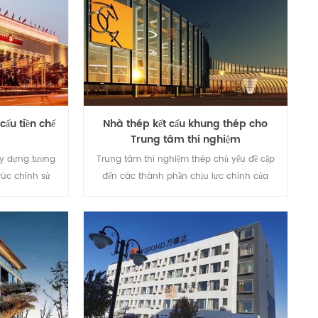
cấu tiền chế
Nhà thép kết cấu khung thép cho
Trung tâm thí nghiệm
xây dựng tương
Trung tâm thí nghiệm thép chủ yếu đề cập
rúc chính sử
đến các thành phần chịu lực chính của
ung chính, xà
khung chủ đề của phòng thí nghiệm được
à tấm tôn kim
cấu tạo từ thép, bao gồm cột thép , dầm
ánh sandwich
thép, móng kết cấu thép, vì kèo thép, mái
 cũng như cửa
thép. Lưu ý rằng các bức tường của kết cấu
ác tổ hợp khác
thép cũng có thể được duy trì bằng tường
đẹp với đầy đủ
gạch, hoặc tường gạch. Tường và ngói thép
màu kết hợp. Do sự gia tăng sản xuất thép
ở Trung Quốc, nhiều kết cấu thép đã bắt đầu