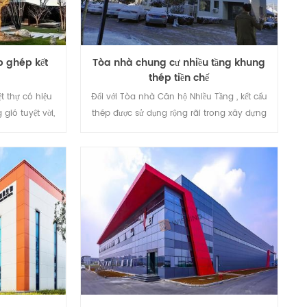
được sử dụng, có thể chia thành kết cấu
thép nhẹ và nặng. Các công trình công
nghiệp và dân dụng được xây dựng bằng
thép được gọi là kết cấu thép.
p ghép kết
Tòa nhà chung cư nhiều tầng khung
thép tiền chế
t thự có hiệu
Đối với Tòa nhà Căn hộ Nhiều Tầng , kết cấu
gió tuyệt vời,
thép được sử dụng rộng rãi trong xây dựng
ắc, có thể đáp
khung. Kết cấu thép đã được coi là một loại
của người sử
vật liệu bền vững, vì vậy trên quan điểm
cao về vật liệu
phát triển lâu dài, kết cấu thép sẽ có triển
y dựng, giá
vọng ứng dụng và phát triển tốt.
cách âm tốt,
n, ấm về mùa
ạt thoải mái.