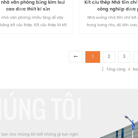
 nhà văn phòng bằng kim loại
Kết cấu thép Nhà tiền ch
cao được thiết kế sẵn
công nghiệp dược
 nhà văn phòng nhiều tầng dễ xây
Nhà xưởng nhà tiền chế kết
bằng kết cấu thép. Kết cấu thép là kết
trọng lượng nhẹ, độ bền cao,
ược cấu tạo từ vật liệu thép và là một
thời gian thi công ngắn, thân
ng những loại kết cấu chính của tòa
trường và không gây ô nhiễm
 Kết cấu chủ yếu gồm dầm thép, cột
Dựa vào những ưu điểm trê
p, vì kèo thép và các cấu kiện khác
đang được sử dụng rộng rã
1
2
3
bằng thép hình, thép tấm.
phân xưởng, nhà kho công 
[ Tổng cộng
phẩm.
4
tra
HÚNG TÔI
I
h bạn cho chúng tôi biết những gì bạn nghĩ.