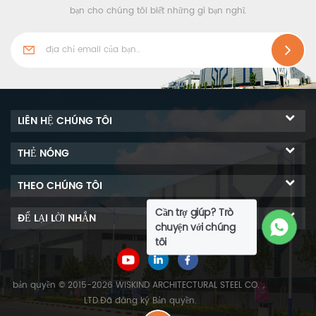
bạn cho chúng tôi biết những gì bạn nghĩ.
LIÊN HỆ CHÚNG TÔI
THẺ NÓNG
THEO CHÚNG TÔI
Cần trợ giúp? Trò
ĐỂ LẠI LỜI NHẮN
chuyện với chúng
tôi
bản quyền © 2015-2026 WISKIND ARCHITECTURAL STEEL CO.，
LTD.Đã đăng ký Bản quyền.