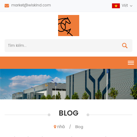
market@wiskind.com
Việt
BLOG
nhà
/
Blog