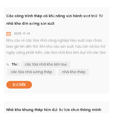
Các công trình thép có khả năng vận hành vượt trội: Từ
nhà kho đến xưởng sản xuất
2025-11-14
Nhu cầu về các tòa nhà công nghiệp hiệu suất cao chưa
bao giờ lớn đến thế. Khi nhu cầu sản xuất, hậu cần và lưu trữ
ngày càng phát triển, các tòa nhà kho kim loại Và các tòa
nhà xưởng thép Chúng đã trở nên thiết yếu đối với các
Thẻ :
các tòa nhà kho kim loại
doanh nghiệp hiện đại đang tìm kiếm sự đáng tin cậy và
linh hoạt. Sức mạnh của các nhà kho bằng kim loại Được
các tòa nhà xưởng thép
nhà kho thép
thiết kế để tối đa hóa hiệu quả, các tòa nhà kho kim loại
Cung...
ĐỌC THÊM
Nhà kho khung thép hiện đại: Sự lựa chọn thông minh