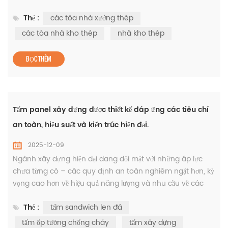
trên toàn cầu, các công ty ngày càng chú trọng đến hiệu
Thẻ :
các tòa nhà xưởng thép
suất hoạt động của các cơ sở của họ theo thời gian. Đây là
lúc kết cấu thép chứng minh được giá trị lâu dài của mình,
các tòa nhà kho thép
nhà kho thép
đặc biệt là thông qua thiết kế tốt. các tòa nhà xưởng thép ,
...
ĐỌC THÊM
Tấm panel xây dựng được thiết kế đáp ứng các tiêu chí
an toàn, hiệu suất và kiến trúc hiện đại.
2025-12-09
Ngành xây dựng hiện đại đang đối mặt với những áp lực
chưa từng có – các quy định an toàn nghiêm ngặt hơn, kỳ
vọng cao hơn về hiệu quả năng lượng và nhu cầu về các
công trình có thể hoàn thành nhanh chóng mà không
Thẻ :
tấm sandwich len đá
làm giảm độ bền. Trong môi trường luôn thay đổi này, chất
lượng của các công trình đang trở nên vô cùng quan
tấm ốp tường chống cháy
tấm xây dựng