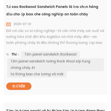
Tại sao Rockwool Sandwich Panels là lựa chọn hàng
đầu cho ốp bao che công nghiệp an toàn cháy
2026-07-01
Đối với các cơ sở công nghiệp—từ các nhà máy sản xuất và
xưởng hóa chất đến kho logistics và nhà máy điện—an
toàn phòng cháy là điều không thể thương lượng. Lớp bao
che công trình là tuyến phòng thủ đầu tiên chống lại sự lan
Thẻ :
Tấm panel sandwich Rockwool
truyền của lửa, và việc lựa chọn vật liệu ốp bao che phù hợp
tác động trực tiếp đến an toàn người sử dụng, bảo vệ tài sản
Tấm panel sandwich tường Rock Wool xếp hạng
và tuân thủ quy định. Trong số tất cả các giải pháp t...
chống cháy A1
hệ thống bao che tường và mái
ĐỌC THÊM
Tấm ốp tường ngoài và hệ thống tấm ốp tường đang thay