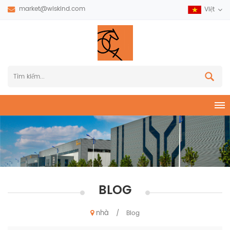
market@wiskind.com
Việt
BLOG
nhà
/
Blog