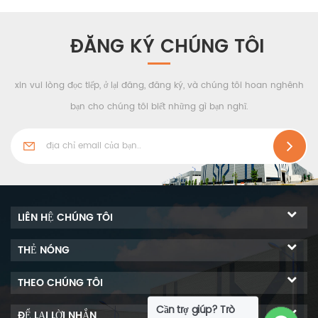
ĐĂNG KÝ CHÚNG TÔI
xin vui lòng đọc tiếp, ở lại đăng, đăng ký, và chúng tôi hoan nghênh
bạn cho chúng tôi biết những gì bạn nghĩ.
LIÊN HỆ CHÚNG TÔI
THẺ NÓNG
THEO CHÚNG TÔI
Cần trợ giúp? Trò
ĐỂ LẠI LỜI NHẮN