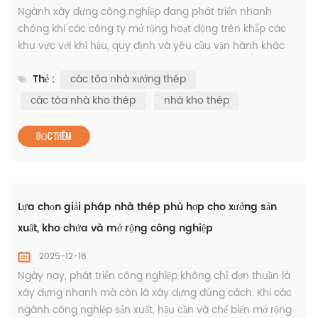
Ngành xây dựng công nghiệp đang phát triển nhanh
chóng khi các công ty mở rộng hoạt động trên khắp các
khu vực với khí hậu, quy định và yêu cầu vận hành khác
nhau. Trong môi trường này, tính linh hoạt và độ tin cậy là
Thẻ :
các tòa nhà xưởng thép
vô cùng cần thiết. Kết cấu thép tiếp tục chiếm ưu thế trong
các dự án công nghiệp trên toàn thế giới vì nó đáp ứng
các tòa nhà kho thép
nhà kho thép
được những yêu cầu này một cách nhất quán và với hiệu
suất đã được ...
ĐỌC THÊM
Lựa chọn giải pháp nhà thép phù hợp cho xưởng sản
xuất, kho chứa và mở rộng công nghiệp
2025-12-18
Ngày nay, phát triển công nghiệp không chỉ đơn thuần là
xây dựng nhanh mà còn là xây dựng đúng cách. Khi các
ngành công nghiệp sản xuất, hậu cần và chế biến mở rộng