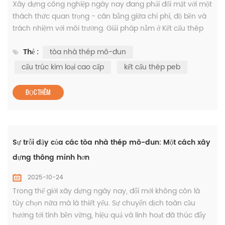
Xây dựng công nghiệp ngày nay đang phải đối mặt với một
thách thức quan trọng - cân bằng giữa chi phí, độ bền và
trách nhiệm với môi trường. Giải pháp nằm ở Kết cấu thép
PEB hệ thống được thiết kế sẵn để mang lại độ chính xác, độ
Thẻ :
tòa nhà thép mô-đun
bền và khả năng lắp đặt nhanh chóng. Những cấu trúc này
tạo thành xương sống của tòa nhà thép mô-đun , cho
cấu trúc kim loại cao cấp
kết cấu thép peb
phép các ngành công nghiệp tạo ra các cơ sở tiết kiệm chi
phí v...
ĐỌC THÊM
Sự trỗi dậy của các tòa nhà thép mô-đun: Một cách xây
dựng thông minh hơn
2025-10-24
Trong thế giới xây dựng ngày nay, đổi mới không còn là
tùy chọn nữa mà là thiết yếu. Sự chuyển dịch toàn cầu
hướng tới tính bền vững, hiệu quả và linh hoạt đã thúc đẩy