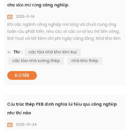
cho việc mở rộng công nghiệp.
2025-11-14
Khi các ngành công nghiệp mở rộng và chuỗi cung ứng
toàn cầu phát triển, nhu cầu về các cơ sở lưu trữ bền vững,
linh hoạt và tiết kiệm chi phí ngày càng tăng. Nhà kho kim
loại đã trở thành giải pháp được lựa chọn hàng đầu cho các
Thẻ :
các tòa nhà kho kim loại
nhà sản xuất, công ty hậu cần và các nhà phát triển thương
mại đang tìm kiếm độ tin cậy lâu dài và tốc độ xây dựng
các tòa nhà xưởng thép
nhà kho thép
nhanh chóng. Những tòa nhà này, thường được hỗ trợ
bởi....
ĐỌC THÊM
Cấu trúc thép PEB định nghĩa lại hiệu quả công nghiệp
như thế nào
2025-10-24