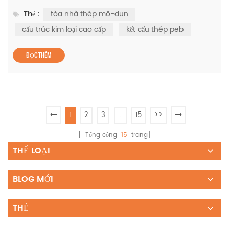
việc áp dụng tòa nhà thép mô-đun , kết hợp kỹ thuật chính
Thẻ :
tòa nhà thép mô-đun
xác với lắp ráp nhanh chóng. Những công trình này, được
xây dựng từ các cấu kiện đúc sẵn và hệ thống khung thép
cấu trúc kim loại cao cấp
kết cấu thép peb
tiên tiến, đã trở thành lựa chọn ưu tiên cho các cơ sở công
ng...
ĐỌC THÊM
1
2
3
...
15
>>
[ Tổng cộng
15
trang]
THỂ LOẠI
BLOG MỚI
THẺ