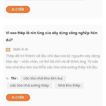
trọng. tấm xây dựng Điều này có tác động trực tiếp đến
mức độ an toàn, bền vữ...
ĐỌC THÊM
Vì sao thép là nền tảng của xây dựng công nghiệp hiện
đại?
2025-11-21
Thép đã trở thành vật liệu chủ đạo của kỷ nguyên xây dựng
hiện đại – chắc chắn, có thể tái chế và dễ thích ứng. Từ các
tòa nhà kho kim loại ĐẾN các tòa nhà xưởng thép Vật liệu
này tạo nên xương sống cho sự phát triển công nghiệp trên
Thẻ :
các tòa nhà kho kim loại
toàn thế giới. Những ưu điểm của nhà kho bằng kim loại
Những cấu trúc này mang lại độ bền vượt trội và tính linh
các tòa nhà xưởng thép
Nhà kho thép
hoạt trong thiết kế. Nhà kho kim loại Chúng rất lý tư...
ĐỌC THÊM