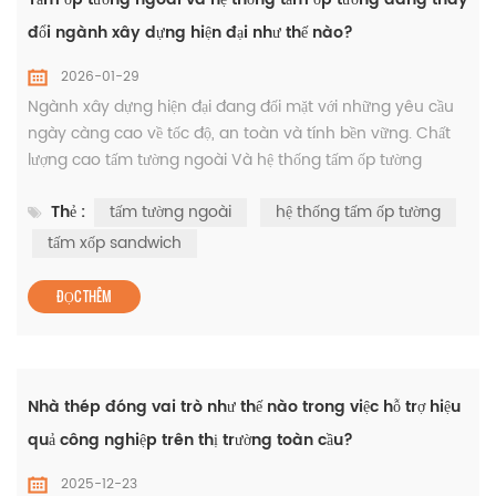
đổi ngành xây dựng hiện đại như thế nào?
2026-01-29
Ngành xây dựng hiện đại đang đối mặt với những yêu cầu
ngày càng cao về tốc độ, an toàn và tính bền vững. Chất
lượng cao tấm tường ngoài Và hệ thống tấm ốp tường
Chúng rất cần thiết để đáp ứng những yêu cầu này. Chúng
Thẻ :
tấm tường ngoài
hệ thống tấm ốp tường
cung cấp sự ổn định về cấu trúc, tăng cường khả năng
cách nhiệt, cải thiện khả năng chống cháy và hỗ trợ hiệu
tấm xốp sandwich
quả năng lượng lâu dài. Trong số những giải pháp phổ biến
nhất hiện nay ...
ĐỌC THÊM
Nhà thép đóng vai trò như thế nào trong việc hỗ trợ hiệu
quả công nghiệp trên thị trường toàn cầu?
2025-12-23