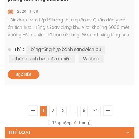
2020-11-09
-Binzhou trạm tiếp tế lương thực quân sự Quân dân y dự
án tích hợp -Tổng số xây dựng khu vực: khoảng 6000 mét
vuông -Sản phẩm đã qua sử dụng: Wiskind bảng tổng hợp
bánh sandwich pu và phòng sạch bảng điều khiển
Thẻ :
bảng tổng hợp bánh sandwich pu
"Binzhou city Bincheng huyện tích hợp hỗ trợ thực phẩm
quân sự trình diễn đổi mới hỗ trợ Dự án" có tổng vốn đầu tư
phòng sạch bảng điều khiển
Wiskind
là 50 triệu nhân dân tệ thời gian xây dựng là từ tháng ba
2019 đến tháng 6...
ĐỌC THÊM
1
2
3
...
9
>>
[ Tổng cộng
9
trang]
THỂ LOẠI