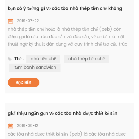
bạn có ý tưởng gì về các tòa nhà thép tiền chế không
2019-07-22
nhà thép tiền chế hoặc là nhà thép tiền chế (peb) còn
được gọi là cấu trúc đúc sẵn và đúc sẵn, về cơ bản là một
thuật ngữ kỹ thuật dân dụng với quy trình chế tạo cấu trúc
sử dụng nguyên liệu thô để đạt được cả thiết kế và cường độ
Thẻ :
nhà tiền chế
nhà thép tiền chế
của tòa nhà. nó được quản lý cẩn thận bởi nhà sản xuất nhà
thép tiền chế nơi các thành phần khung thép như dầm tiết
tấm bánh sandwich
diện h và cột thép đang được phát triển. hơn nữa, cấu...
ĐỌC THÊM
giới thiệu ngắn gọn về các tòa nhà được thiết kế sẵn
2019-09-12
các tòa nhà được thiết kế sẵn (peb) là các tòa nhà được