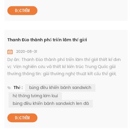
21.500 ㎡ Màu sắc: xám bạc Độ dày: 1,0mm giải thưởng
thông tin: Giải vàng kết cấu thép Trung Quốc, Hà Nam giải
ĐỌC THÊM
thưởng thành tự...
Thanh Đảo thành phố triển lãm thế giới
2020-08-31
Dự án: Thanh Đảo thành phố triển lãm thế giới thiết kế đơn
vị: Viện nghiên cứu và thiết kế kiến ​​trúc Trung Quốc giải
thưởng thông tin: giải thưởng nghệ thuật kết cấu thế giới,
Luban Giải thưởng, giải thưởng kỹ thuật chất lượng quốc gia
Thẻ :
bảng điều khiển bánh sandwich
giải nhất của Sơn Đông cuộc thi thiết kế kiến ​​trúc xuất sắc giải
nhì của Sơn Đông tỉnh thiết kế kiến ​​trúc xuất sắc ứng dụng
hệ thống tường kim loại
hệ thống: Lai tấm cách nhiệt bánh ...
bảng điều khiển bánh sandwich len đá
ĐỌC THÊM