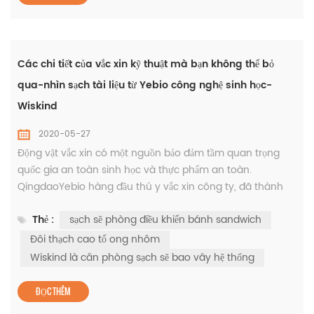
Các chi tiết của vắc xin kỹ thuật mà bạn không thể bỏ
qua-nhìn sạch tài liệu từ Yebio công nghệ sinh học-
Wiskind
2020-05-27
Động vật vắc xin có một nguồn bảo đảm tầm quan trọng
quốc gia an toàn sinh học và thực phẩm an toàn.
QingdaoYebio hàng đầu thú y vắc xin công ty, đã thành
lập một đẳng cấp thế giới vắc xin R &D và cơ sở sản xuất
Thẻ :
sạch sẽ phòng điều khiển bánh sandwich
trong Yibang công nghệ Sinh học khu Công nghiệp. Trong
giai đoạn ba của các dự án,Wiskind là căn phòng sạch sẽ
Đôi thạch cao tổ ong nhôm
bao vây hệ thống đã được áp dụng để tạo ra một tiêu
Wiskind là căn phòng sạch sẽ bao vây hệ thống
chuẩn cao sạch không gian...
ĐỌC THÊM