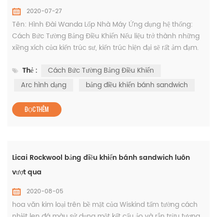
2020-07-27
Tên: Hình Đài Wanda Lốp Nhà Máy Ứng dụng hệ thống:
Cách Bức Tường Bảng Điều Khiển Nếu liệu trở thành những
xiềng xích của kiến trúc sư, kiến trúc hiện đại sẽ rất ảm đạm.
Nếu các thiết kế của sự sáng tạo không thể phục hồi hoàn
Thẻ :
Cách Bức Tường Bảng Điều Khiển
toàn, lịch sử của nhân loại sẽ được giảm bớt. Những vật liệu
tốt nhất có thể đẩy mạnh mà không bị giới sáng tạo, Các
Arc hình dạng
bảng điều khiển bánh sandwich
nghề thủ công tốt nhất có thể nhận ra cuối cùng đích của...
ĐỌC THÊM
Licai Rockwool bảng điều khiển bánh sandwich luôn
vượt qua
2020-08-05
hoa văn kim loại trên bề mặt của Wiskind tấm tường cách
nhiệt len ​​đá màu sử dụng một kết cấu ảo và rắn trừu tượng