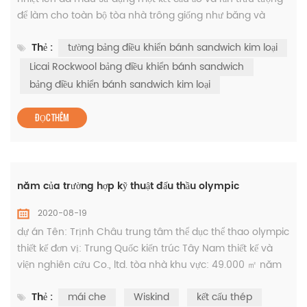
để làm cho toàn bộ tòa nhà trông giống như băng và
tuyết. Nội Mông Cổ có khí hậu ôn đới gió mùa điển hình
Thẻ :
tường bảng điều khiển bánh sandwich kim loại
giữa năm có nửa năm mùa đông giải thích độc đáo của
vùng lạnh, kiến ​​trúc sư giải thích hình thức của băng và
Licai Rockwool bảng điều khiển bánh sandwich
tuyết trên tường bảng điều khiển bánh sandwich kim loại, vì
bảng điều khiển bánh sandwich kim loại
vậy đó ...
ĐỌC THÊM
năm của trường hợp kỹ thuật đấu thầu olympic
2020-08-19
dự án Tên: Trịnh Châu trung tâm thể dục thể thao olympic
thiết kế đơn vị: Trung Quốc kiến ​​trúc Tây Nam thiết kế và
viện nghiên cứu Co., ltd. tòa nhà khu vực: 49.000 ㎡ năm
hoàn thành Năm 2018 ứng dụng hệ thống: đường nối dọc
Thẻ :
mái che
Wiskind
kết cấu thép
nhôm-magiê-mangan hệ thống mái ứng dụng khu vực: