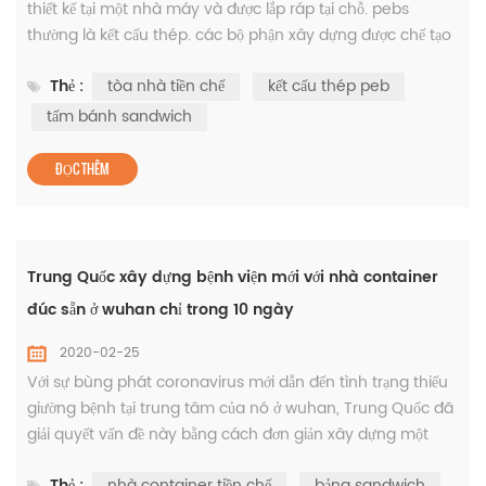
thiết kế tại một nhà máy và được lắp ráp tại chỗ. pebs
thường là kết cấu thép. các bộ phận xây dựng được chế tạo
tại nhà máy với kích thước chính xác, được vận chuyển đến
Thẻ :
tòa nhà tiền chế
kết cấu thép peb
công trường và lắp ráp tại công trường với các kết nối bắt
vít. loại khái niệm cấu trúc này thường được sử dụng để xây
tấm bánh sandwich
dựng các tòa nhà công nghiệp, ga tàu điện ngầm, nhà kh...
ĐỌC THÊM
Trung Quốc xây dựng bệnh viện mới với nhà container
đúc sẵn ở wuhan chỉ trong 10 ngày
2020-02-25
Với sự bùng phát coronavirus mới dẫn đến tình trạng thiếu
giường bệnh tại trung tâm của nó ở wuhan, Trung Quốc đã
giải quyết vấn đề này bằng cách đơn giản xây dựng một
bệnh viện hoàn toàn mới với nhà container mô đun đúc
Thẻ :
nhà container tiền chế
bảng sandwich