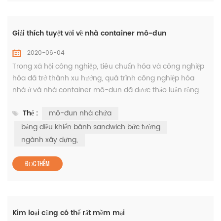
Giải thích tuyệt vời về nhà container mô-đun
2020-06-04
Trong xã hội công nghiệp, tiêu chuẩn hóa và công nghiệp
hóa đã trở thành xu hướng, quá trình công nghiệp hóa
nhà ở và nhà container mô-đun đã được thảo luận rộng
rãi trên thế giới. Ở Châu Âu và Nhật Bản, nhà container
Thẻ :
mô-đun nhà chứa
dạng mô-đun đã được áp dụng vào giữa thế kỷ trước. Kể từ
đầu thế kỷ mới, nhu cầu lớn về nhà ở và nhà ở du lịch của
bảng điều khiển bánh sandwich bức tường
Trung Quốc, cùng với việc nghiên cứu và triển khai nhà ở
ngành xây dựng,
dạng hộp, ...
ĐỌC THÊM
Kim loại cũng có thể rất mềm mại