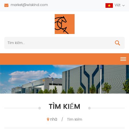
market@wiskind.com
Việt
TÌM KIẾM
nhà
/
Tìm kiếm