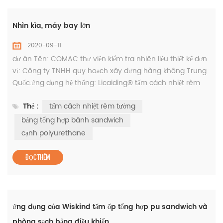
Nhìn kìa, máy bay lớn
2020-09-11
dự án Tên: COMAC thư viện kiểm tra nhiên liệu thiết kế đơn
vị: Công ty TNHH quy hoạch xây dựng hàng không Trung
Quốc.ứng dụng hệ thống: Licaiding® tấm cách nhiệt rèm
tường COMAC sẽ đặt trụ sở chính tại Zhuqiao, Pudong,
Thẻ :
tấm cách nhiệt rèm tường
Shanghai, ở đâu nó sẽ trở thành một cơ sở công nghiệp
máy bay lớn và một thành phố hàng không đô thị Các
bảng tổng hợp bánh sandwich
công ty phụ kiện máy bay của nhiều quốc gia và thương
cạnh polyurethane
hiệu khác nhau đang tậ...
ĐỌC THÊM
ứng dụng của Wiskind tấm ốp tổng hợp pu sandwich và
phòng sạch bảng điều khiển