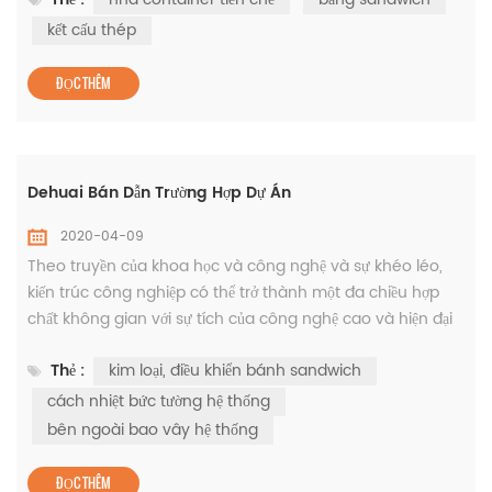
sẵn chỉ trong hơn một tuần. bệnh viện huoshenshan đã bắt
đầu điều trị cho những bệnh nhân bị nhiễm virut chỉ 10
kết cấu thép
ngày sau khi xây dựng bắt đầu vào bệnh viện vào ngày 23
tháng 1. Nh...
ĐỌC THÊM
Dehuai Bán Dẫn Trường Hợp Dự Án
2020-04-09
Theo truyền của khoa học và công nghệ và sự khéo léo,
kiến trúc công nghiệp có thể trở thành một đa chiều hợp
chất không gian với sự tích của công nghệ cao và hiện đại
thẩm mỹ. Như một chìa khóa dự án trong Giang để lấp đầy
Thẻ :
kim loại, điều khiển bánh sandwich
khoảng cách của Trung quốc CMO biến hình ảnh chip
(CIS), Dehuai Bán dẫn Pha tôi sẽ đạt được sản xuất hàng
cách nhiệt bức tường hệ thống
loạt vào đầu 2019. Ngắn gọn và sống động hiện đại tòa nhà
bên ngoài bao vây hệ thống
công nghiệp,...
ĐỌC THÊM