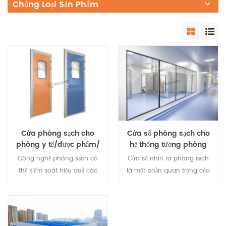
Chủng Loại Sản Phẩm
Cửa phòng sạch cho
Cửa sổ phòng sạch cho
phòng y tế/dược phẩm/
hệ thống tường phòng
điện tử/phòng thí
sạch công nghiệp
Công nghệ phòng sạch có
Cửa sổ nhìn ra phòng sạch
nghiệm
thể kiểm soát hiệu quả các
là một phần quan trọng của
chất ô nhiễm như hạt,
phòng sạch. Trong thi công
không khí có hại và vi
phòng sạch, ngoài công
khuẩn theo yêu cầu của
dụng làm tấm, kính còn
khách hàng, đồng thời đáp
được sử dụng với số lượng