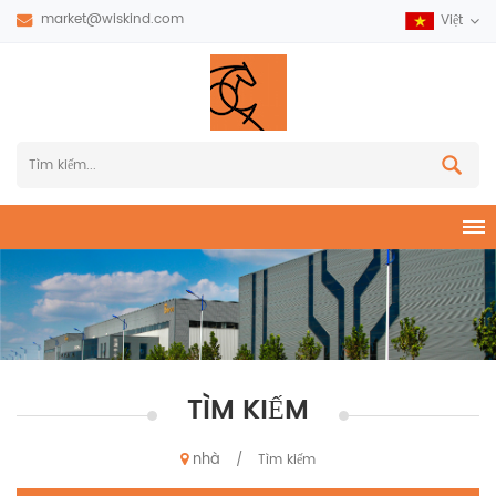
market@wiskind.com
Việt
TÌM KIẾM
nhà
/
Tìm kiếm