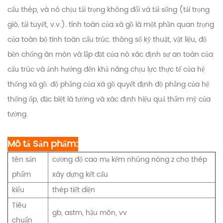
cấu thép, và nó chịu tải trọng không đổi và tải sống (tải trọng
gió, tải tuyết, v.v.). tính toán của xà gồ là một phần quan trọng
của toàn bộ tính toán cấu trúc. thông số kỹ thuật, vật liệu, độ
bền chống ăn mòn và lắp đặt của nó xác định sự an toàn của
cấu trúc và ảnh hưởng đến khả năng chịu lực thực tế của hệ
thống xà gồ. độ phẳng của xà gồ quyết định độ phẳng của hệ
thống ốp, đặc biệt là tường và xác định hiệu quả thẩm mỹ của
tường.
Mô tả Sản phẩm:
tên sản
cường độ cao mạ kẽm nhúng nóng z cho thép
phẩm
xây dựng kết cấu
kiểu
thép tiết diện
Tiêu
gb, astm, hậu môn, vv
chuẩn