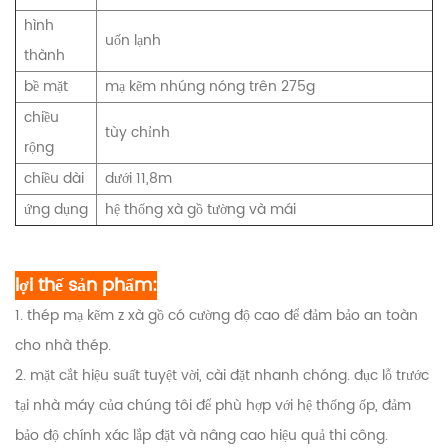
hình
uốn lạnh
thành
bề mặt
mạ kẽm nhúng nóng trên 275g
chiều
tùy chỉnh
rộng
chiều dài
dưới 11,8m
ứng dụng
hệ thống xà gồ tường và mái
lợi thế sản phẩm:
1. thép mạ kẽm z xà gồ có cường độ cao để đảm bảo an toàn
cho nhà thép.
2. mặt cắt hiệu suất tuyệt vời, cài đặt nhanh chóng.
đục lỗ trước
tại nhà máy của chúng tôi để phù hợp với hệ thống ốp, đảm
bảo độ chính xác lắp đặt và nâng cao hiệu quả thi công.