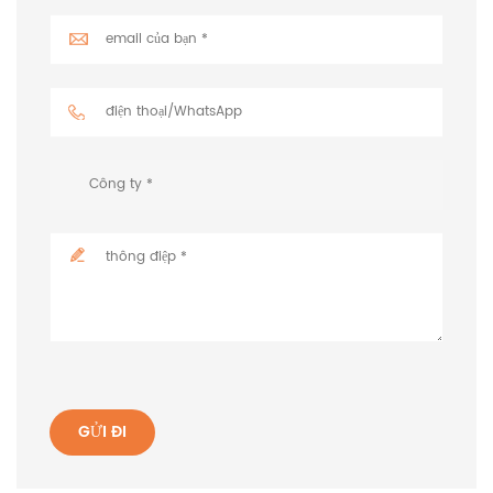
GỬI ĐI