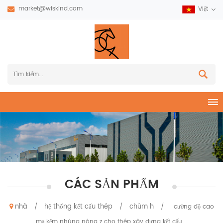
market@wiskind.com
Việt
CÁC SẢN PHẨM
nhà
hệ thống kết cấu thép
chùm h
/
/
/
cường độ cao
mạ kẽm nhúng nóng z cho thép xây dựng kết cấu