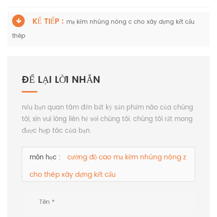
KẾ TIẾP :
mạ kẽm nhúng nóng c cho xây dựng kết cấu
thép
ĐỂ LẠI LỜI NHẮN
nếu bạn quan tâm đến bất kỳ sản phẩm nào của chúng
tôi, xin vui lòng liên hệ với chúng tôi. chúng tôi rất mong
được hợp tác của bạn.
cường độ cao mạ kẽm nhúng nóng z
môn học :
cho thép xây dựng kết cấu