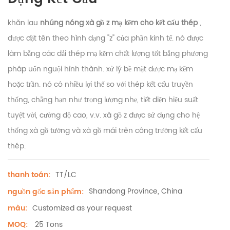
khăn lau
nhúng nóng
xà gồ z mạ kẽm cho kết cấu thép
,
được đặt tên theo hình dạng "z" của phần kinh tế. nó được
làm bằng các dải thép mạ kẽm chất lượng tốt bằng phương
pháp uốn nguội hình thành. xử lý bề mặt được mạ kẽm
hoặc trần. nó có nhiều lợi thế so với thép kết cấu truyền
thống, chẳng hạn như trọng lượng nhẹ, tiết diện hiệu suất
tuyệt vời, cường độ cao, v.v. xà gồ z được sử dụng cho hệ
thống xà gồ tường và xà gồ mái trên công trường kết cấu
thép.
TT/LC
thanh toán:
Shandong Province, China
nguồn gốc sản phẩm:
Customized as your request
màu:
25 Tons
MOQ: