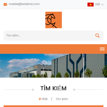
market@wiskind.com
Việt
TÌM KIẾM
nhà
/
Tìm kiếm