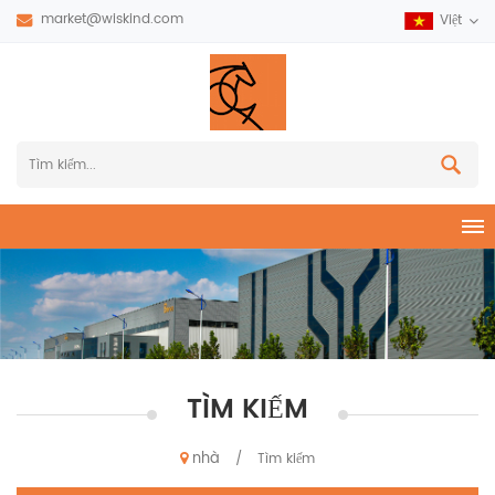
market@wiskind.com
Việt
TÌM KIẾM
nhà
/
Tìm kiếm