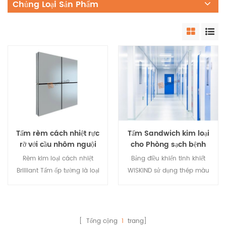
Chủng Loại Sản Phẩm
Tấm rèm cách nhiệt rực
Tấm Sandwich kim loại
rỡ với cầu nhôm nguội
cho Phòng sạch bệnh
viện và Phòng sạch nhà
Rèm kim loại cách nhiệt
Bảng điều khiển tinh khiết
thuốc
Brilliant Tấm ốp tường là loại
WISKIND sử dụng thép màu
tấm ốp tường cầu nối có cầu
đặc biệt, tấm nhôm màu và
cách nhiệt cách nhiệt rất tốt.
tấm kim loại khác làm bề
Thanh nhôm cầu gãy có
mặt, và sử dụng len đá, tổ
thể được sử dụng trực tiếp
ong nhôm và tấm magiê
[ Tổng cộng
1
trang]