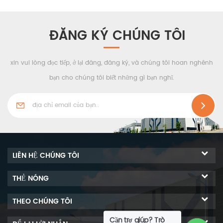
hệ thống cửa phòng và cửa
sổ phòng sạch, và được kết
nối hoàn hảo với bảng
ĐĂNG KÝ CHÚNG TÔI
tường, có thể được áp dụng
cho phòng sạch sinh học.
xin vui lòng đọc tiếp, ở lại đăng, đăng ký, và chúng tôi hoan nghênh
bạn cho chúng tôi biết những gì bạn nghĩ.
LIÊN HỆ CHÚNG TÔI
THẺ NÓNG
THEO CHÚNG TÔI
Cần trợ giúp? Trò