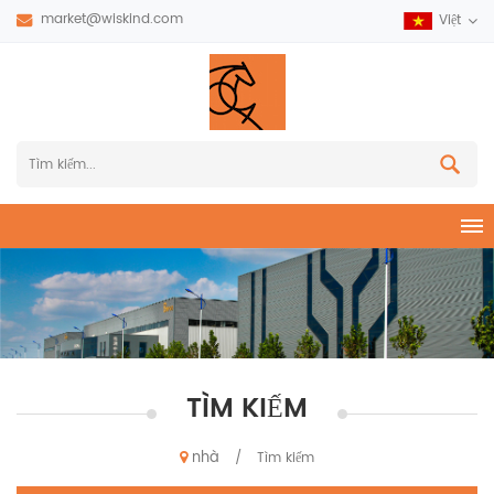
market@wiskind.com
Việt
TÌM KIẾM
nhà
/
Tìm kiếm