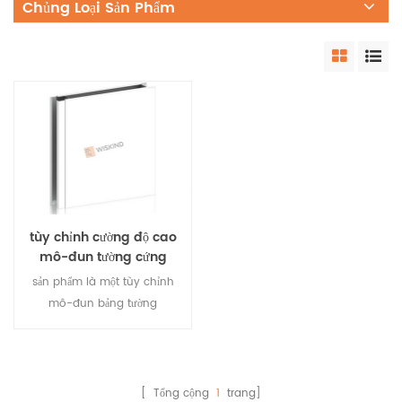
Chủng Loại Sản Phẩm
tùy chỉnh cường độ cao
mô-đun tường cứng
phòng sinh học bảng
sản phẩm là một tùy chỉnh
điều khiển
mô-đun bảng tường
sandwich , được ghép trực
tiếp tại chỗ, không yêu cầu
cấu hình nhôm, có cường
độ tổng thể lớn, phù hợp với
[ Tổng cộng
1
trang]