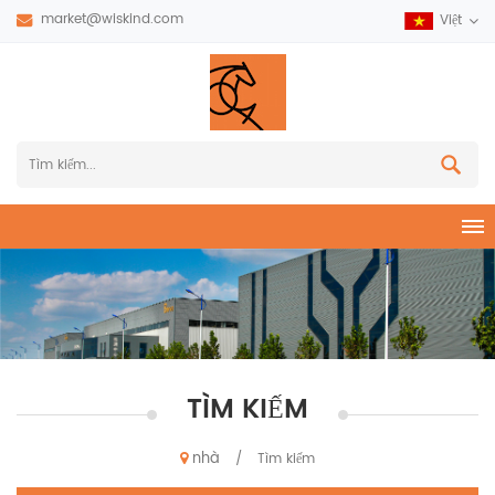
market@wiskind.com
Việt
TÌM KIẾM
nhà
/
Tìm kiếm