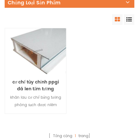
Chủng Loại Sản Phẩm
cơ chế tùy chỉnh ppgi
đá len tấm tường
phòng sạch cho nhà
khăn lau cơ chế bảng tường
máy thực phẩm
phòng sạch được niêm
phong bởi hai bên. Nó
không cần cấu hình nhôm
khi kết nối. nó được chèn
trực tiếp và có các vật liệu
[ Tổng cộng
1
trang]