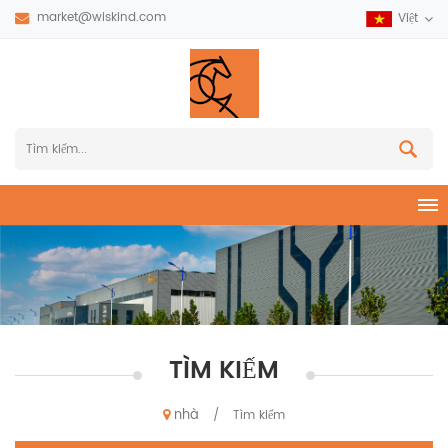
market@wiskind.com
Việt
TÌM KIẾM
nhà
/
Tìm kiếm