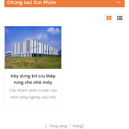
Chủng Loại Sản Phẩm
Xây dựng kết cấu thép
nặng cho nhà máy
luyện kim
Các thành phần cơ bản của
nhà công nghiệp của nhà
thép thương mại cho nhà
máy luyện kim. Độ bền cao
và trọng lượng nhẹ. So với
bê tông, cường độ của thép
[ Tổng cộng
1
trang]