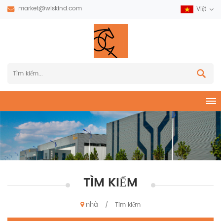
market@wiskind.com
Việt
TÌM KIẾM
nhà
/
Tìm kiếm