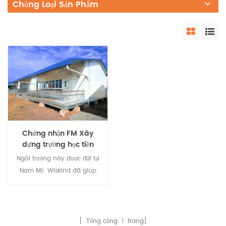
Chủng Loại Sản Phẩm
Chứng nhận FM Xây
dựng trường học tiền
chế
Ngôi trường này được đặt tại
Nam Mỹ. Wiskind đã giúp
chính quyền địa phương
xây dựng trường học để giữ
trẻ em tị nạn đến trường.
Wiskind là một doanh
[ Tổng cộng
1
trang]